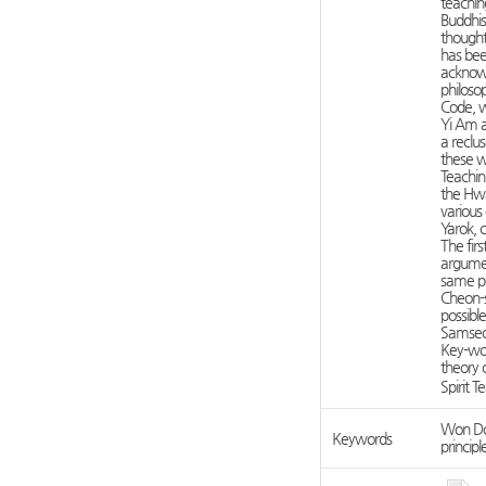
teachin
Buddhis
thought 
has bee
acknowl
philoso
Code, wh
Yi Am a
a reclu
these w
Teachin
the Hw
various
Yarok, 
The fir
argumen
same pe
Cheon-s
possibl
Samseo
Key-wo
theory 
Spirit
Won Don
Keywords
princip