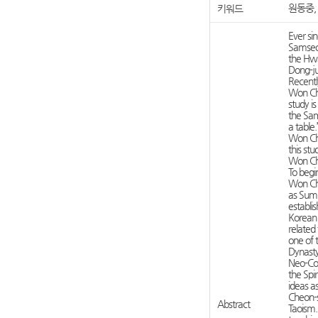
원동중,
키워드
Ever si
Samseon
the Hwa
Dong-ju
Recentl
Won Che
study i
the Sam
a table.
Won Che
this st
Won Ch
To begi
Won Che
as Sumu
establis
Korean 
related
one of 
Dynasty
Neo-Con
the Spi
ideas a
Cheon-s
Abstract
Taoism.