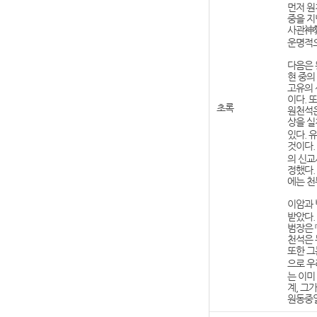
먼저 원
중을 지
사관神敎
운명적으
다음은 
현 중의
고유의 
이다. 
초록
원천석은
상을 실
있다. 
것이다.
의 신교
정했다.
에는 천
이암과 
받았다.
범장은 
천석은 
또한 그
으로 우
는 이미
계, 그
원동중일