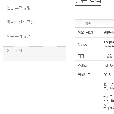
논문 검색
논문 투고 규정
학술지 편집 규정
항목
제목 [국문]
원천석
연구 윤리 규정
The pos
Subject
Percepti
논문 검색
저자
노종상
Author
Roh Jo
발행년도
2015
1911
묶인 다
미스터리
원천석이
지만, 
것이다.
함께 책