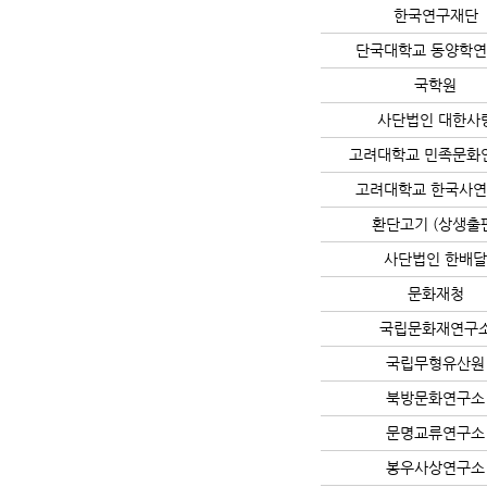
한국연구재단
단국대학교 동양학
국학원
사단법인 대한사
고려대학교 민족문화
고려대학교 한국사
환단고기 (상생출
사단법인 한배
문화재청
국립문화재연구
국립무형유산원
북방문화연구소
문명교류연구소
봉우사상연구소