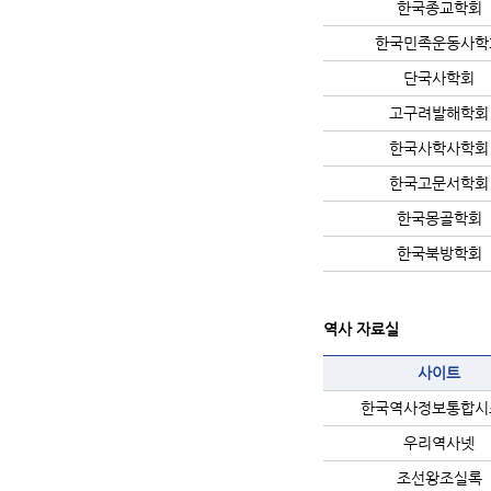
한국종교학회
한국민족운동사학
단국사학회
고구려발해학회
한국사학사학회
한국고문서학회
한국몽골학회
한국북방학회
역사 자료실
사이트
한국역사정보통합시
우리역사넷
조선왕조실록