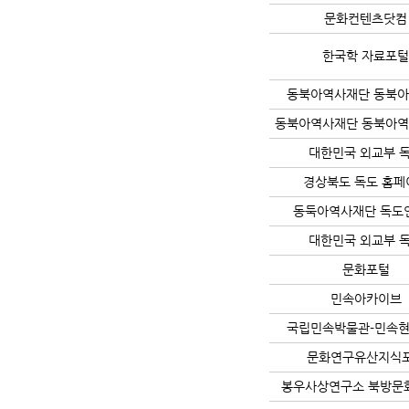
문화컨텐츠닷컴
한국학 자료포
동북아역사재단 동북
동북아역사재단 동북아
대한민국 외교부 
경상북도 독도 홈페
동둑아역사재단 독도
대한민국 외교부 
문화포털
민속아카이브
국립민속박물관-민속
문화연구유산지식
봉우사상연구소 북방문